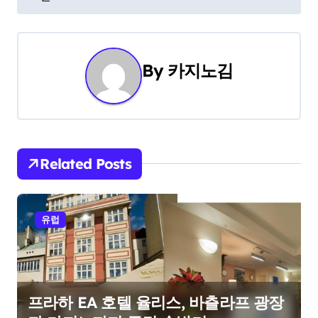
s
t
n
By
카지노김
a
v
i
Related Posts
g
a
유럽
t
i
o
프라하 EA 호텔 율리스, 바츨라프 광장