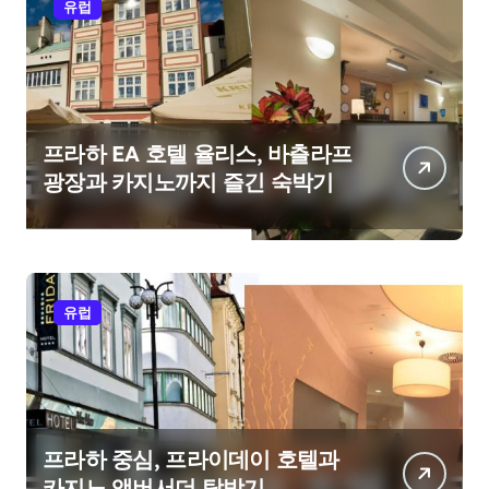
유럽
프라하 EA 호텔 율리스, 바츨라프
광장과 카지노까지 즐긴 숙박기
유럽
프라하 중심, 프라이데이 호텔과
카지노 앰버서더 탐방기