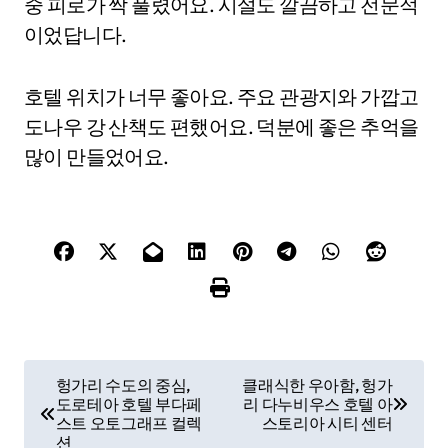
중 피로가 싹 풀렸어요. 시설도 깔끔하고 전문적
이었답니다.
호텔 위치가 너무 좋아요. 주요 관광지와 가깝고
도나우 강 산책도 편했어요. 덕분에 좋은 추억을
많이 만들었어요.
P
헝가리 수도의 중심,
클래식한 우아함, 헝가
도로테아 호텔 부다페
리 다누비우스 호텔 아
o
스트 오토그래프 컬렉
스토리아 시티 센터
션