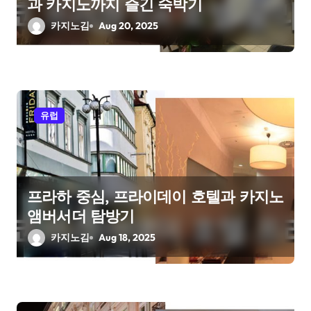
과 카지노까지 즐긴 숙박기
n
카지노김
Aug 20, 2025
유럽
프라하 중심, 프라이데이 호텔과 카지노
앰버서더 탐방기
카지노김
Aug 18, 2025