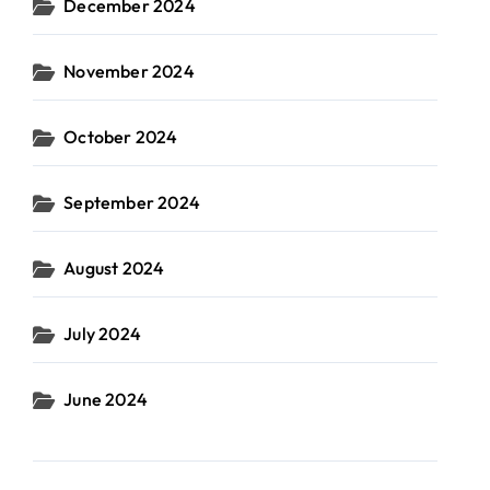
December 2024
November 2024
October 2024
September 2024
August 2024
July 2024
June 2024