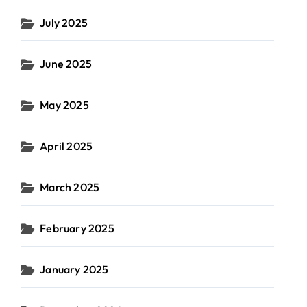
July 2025
June 2025
May 2025
April 2025
March 2025
February 2025
January 2025