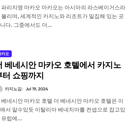
 불리며, 세계적인 카지노와 리조트가 밀집해 있는 곳
니다. 그중에서도 더...
마카오
더 베네시안 마카오 호텔에서 카지노
부터 쇼핑까지
카지노김
Jul 19, 2024
에서 알수있듯 이탈리아 베네치아를 컨셉으로 잡고있
 유럽에...