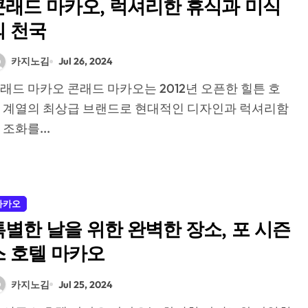
콘래드 마카오, 럭셔리한 휴식과 미식
의 천국
카지노김
Jul 26, 2024
 계열의 최상급 브랜드로 현대적인 디자인과 럭셔리함
 조화를...
마카오
특별한 날을 위한 완벽한 장소, 포 시즌
스 호텔 마카오
카지노김
Jul 25, 2024