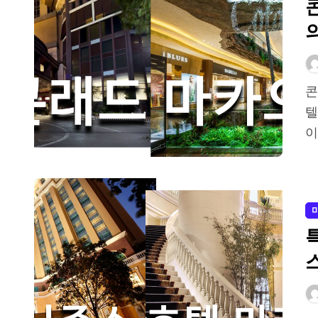
콘래드 마카오 콘래드 마카오는 2012년 오픈한 힐튼 호
텔
이