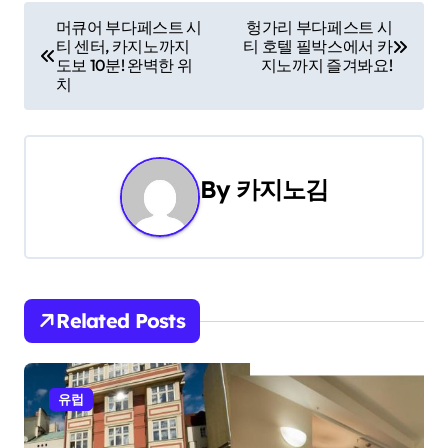
P
머큐어 부다페스트 시
헝가리 부다페스트 시
티 센터, 카지노까지
티 호텔 필박스에서 카
o
도보 10분! 완벽한 위
지노까지 즐겨봐요!
치
s
t
n
By
카지노김
a
v
i
Related Posts
g
a
유럽
t