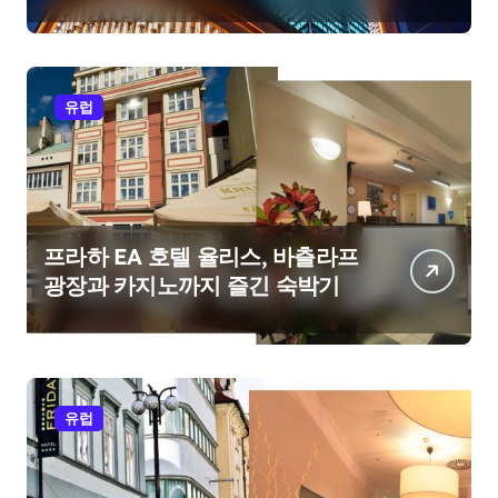
유럽
프라하 EA 호텔 율리스, 바츨라프
광장과 카지노까지 즐긴 숙박기
유럽