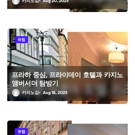
n
카지노김
Aug 20, 2025
유럽
프라하 중심, 프라이데이 호텔과 카지노
앰버서더 탐방기
카지노김
Aug 18, 2025
유럽