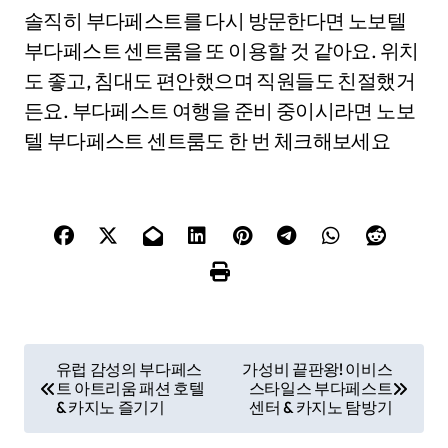
솔직히 부다페스트를 다시 방문한다면 노보텔
부다페스트 센트룸을 또 이용할 것 같아요. 위치
도 좋고, 침대도 편안했으며 직원들도 친절했거
든요. 부다페스트 여행을 준비 중이시라면 노보
텔 부다페스트 센트룸도 한 번 체크해보세요
P
유럽 감성의 부다페스
가성비 끝판왕! 이비스
트 아트리움 패션 호텔
스타일스 부다페스트
o
& 카지노 즐기기
센터 & 카지노 탐방기
s