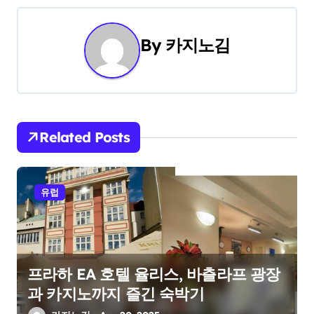
t
By
카지노김
n
a
v
i
Related Posts
g
a
유럽
t
i
프라하 EA 호텔 율리스, 바츨라프 광장
o
과 카지노까지 즐긴 숙박기