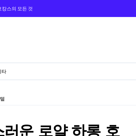
 호캉스의 모든 것
광장과 카지노까지 즐긴 숙박기
지노 앰버서더 탐방기
라하와 카지노 앰버서더 체험기
의 카지노 밤
버서더까지 완벽 루트!
기타
 3분 카지노 탐방기
와 근처 카지노 탐방기
호텔
 프라하 골든 에이지
러운 로얄 하롱 호