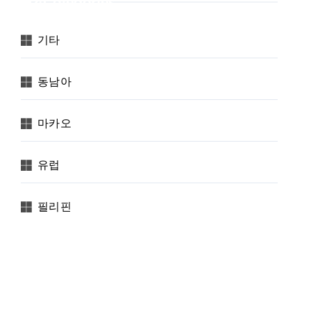
Categories
기타
동남아
마카오
유럽
필리핀