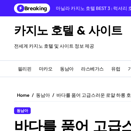
Skip
Breaking
마닐라 카지노 호텔 BEST 3 : 럭셔리
to
content
프라하 EA 호텔 율리스, 바츨라프 
카지노 호텔 & 사이트
프라하 중심, 프라이데이 호텔과 카
프라하 여행의 완성, 호텔 리버티 프
전세계 카지노 호텔 및 사이트 정보 제공
융만 호텔에서 시작하는 체코 프라하
프라하 인 호텔 숙박 후기, 카지노 앰
필리핀
마카오
동남아
라스베가스
유럽
프라하 여행 완성! 페를라 호텔과 도보
14세기 건물 속 하룻밤, 쥬얼 프라하
Home
동남아
바다를 품어 고급스러운 로얄 하롱 
카지노를 즐길 수 있는 올드한 매력의
동남아
마카오 럭셔리 카지노 호텔 BEST 3
바다를 품어 고급스