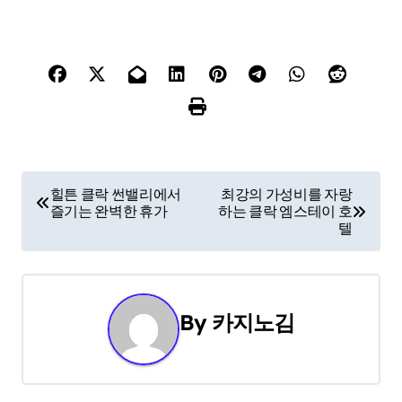
P
힐튼 클락 썬밸리에서
최강의 가성비를 자랑
즐기는 완벽한 휴가
하는 클락 엠스테이 호
o
텔
s
t
By
카지노김
n
a