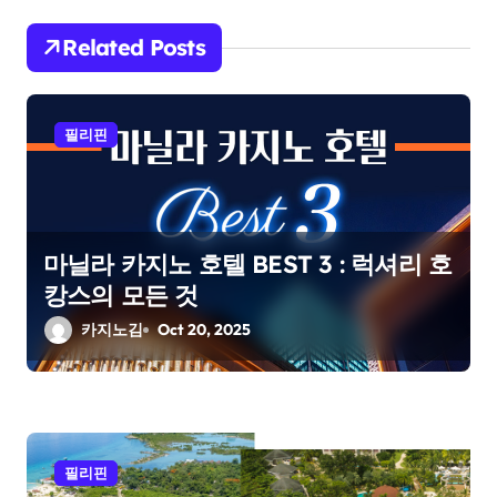
v
i
Related Posts
g
a
필리핀
t
i
마닐라 카지노 호텔 BEST 3 : 럭셔리 호
o
캉스의 모든 것
n
카지노김
Oct 20, 2025
필리핀