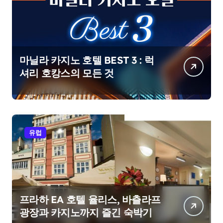
마닐라 카지노 호텔 BEST 3 : 럭
셔리 호캉스의 모든 것
유럽
프라하 EA 호텔 율리스, 바츨라프
광장과 카지노까지 즐긴 숙박기