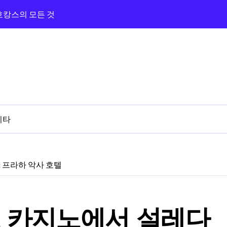
 호캉스의 모든 것
광장과 카지노까지 즐긴 숙박기
지노 앰버서더 탐방기
라하와 카지노 앰버서더 체험기
의 카지노 밤
버서더까지 완벽 루트!
기타
 3분 카지노 탐방기
와 근처 카지노 탐방기
 프라하 악사 호텔
 프라하 골든 에이지
 카지노에서 설레다