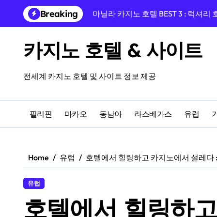
Skip
Breaking
마닐라 카지노 호텔 BEST 3 : 럭셔리
to
content
프라하 EA 호텔 율리스, 바츨라프 
카지노 호텔 & 사이트
프라하 중심, 프라이데이 호텔과 카
프라하 여행의 완성, 호텔 리버티 프
전세계 카지노 호텔 및 사이트 정보 제공
융만 호텔에서 시작하는 체코 프라하
프라하 인 호텔 숙박 후기, 카지노 앰
필리핀
마카오
동남아
라스베가스
유럽
프라하 여행 완성! 페를라 호텔과 도보
14세기 건물 속 하룻밤, 쥬얼 프라하
Home
유럽
호텔에서 힐링하고 카지노에서 설레다 :
카지노를 즐길 수 있는 올드한 매력의
유럽
마카오 럭셔리 카지노 호텔 BEST 3
호텔에서 힐링하고