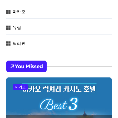
마카오
유럽
필리핀
You Missed
마카오