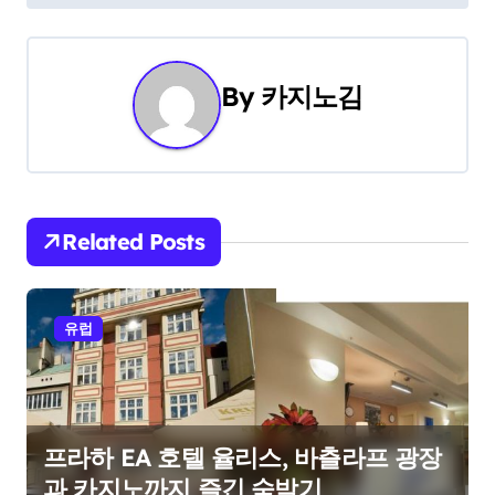
s
t
By
카지노김
n
a
v
i
Related Posts
g
a
유럽
t
i
프라하 EA 호텔 율리스, 바츨라프 광장
o
과 카지노까지 즐긴 숙박기