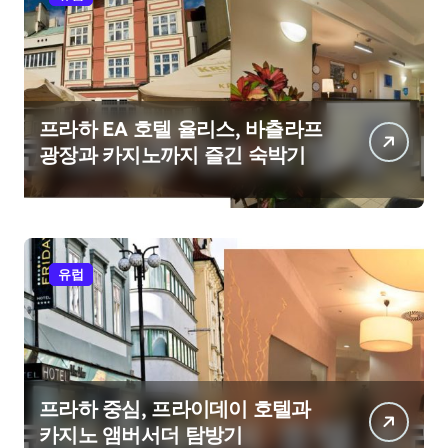
프라하 EA 호텔 율리스, 바츨라프
광장과 카지노까지 즐긴 숙박기
유럽
프라하 중심, 프라이데이 호텔과
카지노 앰버서더 탐방기