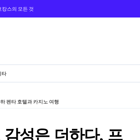
 호캉스의 모든 것
광장과 카지노까지 즐긴 숙박기
지노 앰버서더 탐방기
라하와 카지노 앰버서더 체험기
의 카지노 밤
버서더까지 완벽 루트!
기타
 3분 카지노 탐방기
와 근처 카지노 탐방기
하 펜타 호텔과 카지노 여행
 프라하 골든 에이지
감성은 더하다, 프