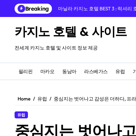
Skip
Breaking
마닐라 카지노 호텔 BEST 3 : 럭셔리
to
content
프라하 EA 호텔 율리스, 바츨라프 
카지노 호텔 & 사이트
프라하 중심, 프라이데이 호텔과 카
프라하 여행의 완성, 호텔 리버티 프
전세계 카지노 호텔 및 사이트 정보 제공
융만 호텔에서 시작하는 체코 프라하
프라하 인 호텔 숙박 후기, 카지노 앰
필리핀
마카오
동남아
라스베가스
유럽
프라하 여행 완성! 페를라 호텔과 도보
14세기 건물 속 하룻밤, 쥬얼 프라하
Home
유럽
중심지는 벗어나고 감성은 더하다, 프라
카지노를 즐길 수 있는 올드한 매력의
유럽
마카오 럭셔리 카지노 호텔 BEST 3
중심지는 벗어나고 