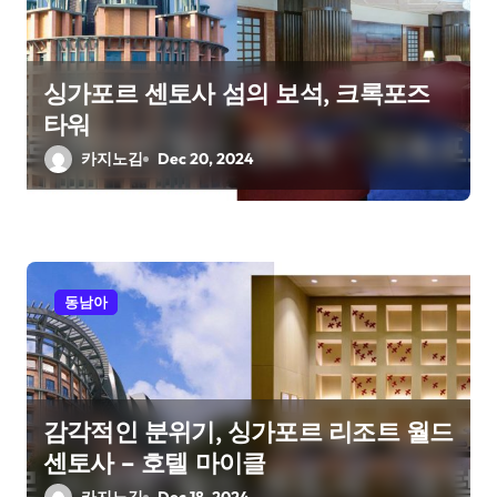
싱가포르 센토사 섬의 보석, 크록포즈
타워
카지노김
Dec 20, 2024
동남아
감각적인 분위기, 싱가포르 리조트 월드
센토사 – 호텔 마이클