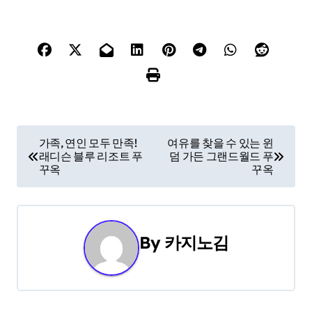
P
가족, 연인 모두 만족!
여유를 찾을 수 있는 윈
래디슨 블루 리조트 푸
덤 가든 그랜드월드 푸
o
꾸옥
꾸옥
s
t
By
카지노김
n
a
v