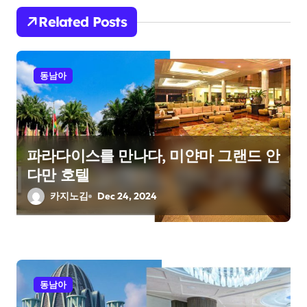
i
Related Posts
g
a
동남아
t
i
파라다이스를 만나다, 미얀마 그랜드 안
o
다만 호텔
n
카지노김
Dec 24, 2024
동남아