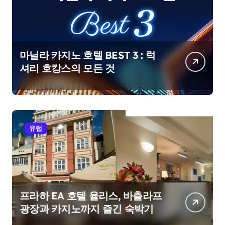
마닐라 카지노 호텔 BEST 3 : 럭
셔리 호캉스의 모든 것
유럽
프라하 EA 호텔 율리스, 바츨라프
광장과 카지노까지 즐긴 숙박기