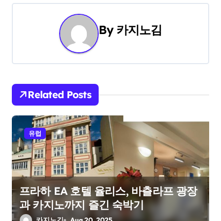
t
By
카지노김
n
a
v
i
Related Posts
g
a
유럽
t
i
프라하 EA 호텔 율리스, 바츨라프 광장
o
과 카지노까지 즐긴 숙박기
n
카지노김
Aug 20, 2025