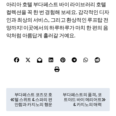
아리아 호텔 부다페스트 바이 라이브러리 호텔
컬렉션을 꼭 한 번 경험해 보세요. 감각적인 디자
인과 최상의 서비스, 그리고 환상적인 루프탑 전
망까지! 이곳에서의 하루하루가 마치 한 편의 음
악처럼 아름답게 흘러갈 거예요.
P
부다페스트 코즈모 호
부다페스트의 품격, 코
텔 스위트 & 스파의 편
트야드 바이 메리어트
o
안함과 카지노의 행운
& 카지노의 매력
s