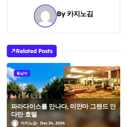
t
By
카지노김
n
a
v
i
Related Posts
g
a
동남아
t
i
파라다이스를 만나다, 미얀마 그랜드 안
o
다만 호텔
n
카지노김
Dec 24, 2024