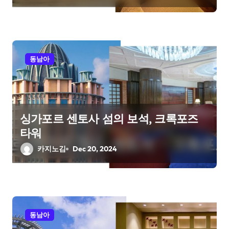
동남아
싱가포르 센토사 섬의 보석, 크록포즈
타워
카지노김
Dec 20, 2024
동남아