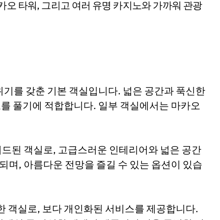
카오 타워, 그리고 여러 유명 카지노와 가까워 관광
기를 갖춘 기본 객실입니다. 넓은 공간과 푹신한
로를 풀기에 적합합니다. 일부 객실에서는 마카오
드된 객실로, 고급스러운 인테리어와 넓은 공간
되며, 아름다운 전망을 즐길 수 있는 옵션이 있습
한 객실로, 보다 개인화된 서비스를 제공합니다.