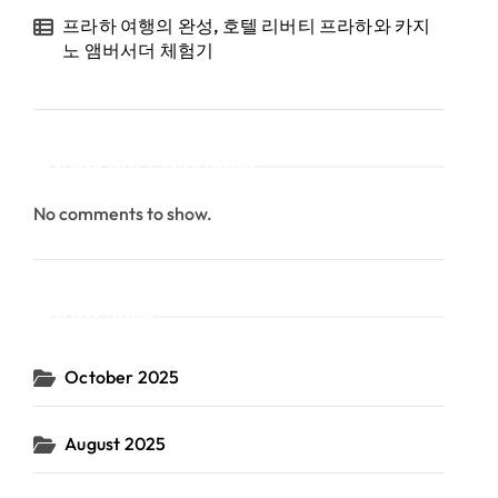
프라하 여행의 완성, 호텔 리버티 프라하와 카지
노 앰버서더 체험기
Recent Comments
No comments to show.
Archives
October 2025
August 2025