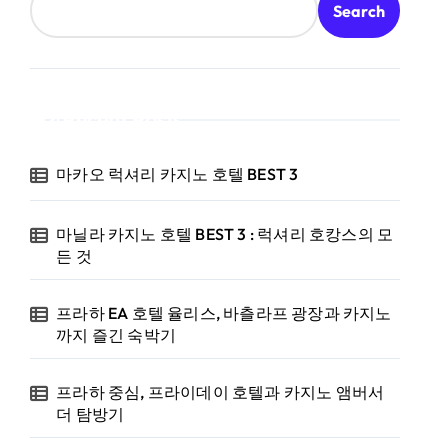
Search
Recent Posts
마카오 럭셔리 카지노 호텔 BEST 3
마닐라 카지노 호텔 BEST 3 : 럭셔리 호캉스의 모
든 것
프라하 EA 호텔 율리스, 바츨라프 광장과 카지노
까지 즐긴 숙박기
프라하 중심, 프라이데이 호텔과 카지노 앰버서
더 탐방기