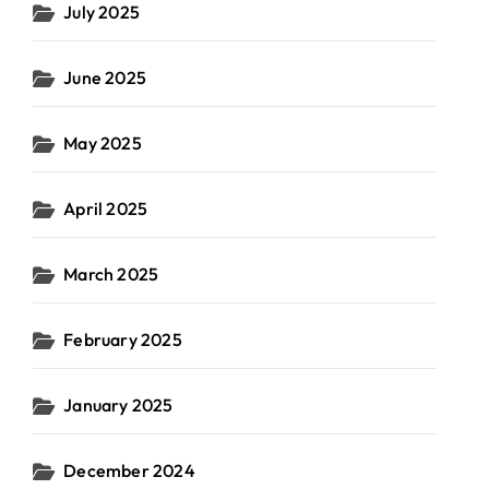
July 2025
June 2025
May 2025
April 2025
March 2025
February 2025
January 2025
December 2024