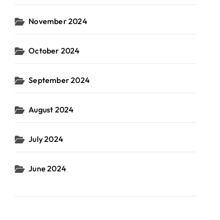
November 2024
October 2024
September 2024
August 2024
July 2024
June 2024