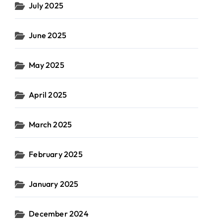
July 2025
June 2025
May 2025
April 2025
March 2025
February 2025
January 2025
December 2024