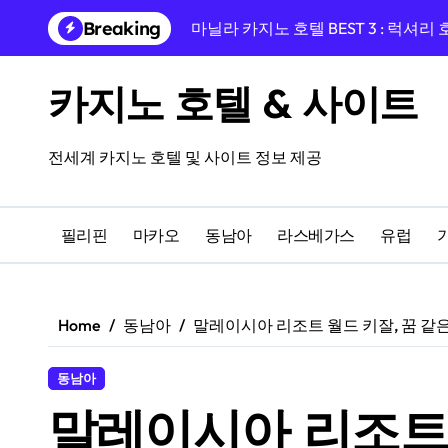
Skip
Breaking
마닐라 카지노 호텔 BEST 3 : 럭셔리
to
content
프라하 EA 호텔 율리스, 바츨라프 
카지노 호텔 & 사이트
프라하 중심, 프라이데이 호텔과 카
프라하 여행의 완성, 호텔 리버티 프
전세계 카지노 호텔 및 사이트 정보 제공
융만 호텔에서 시작하는 체코 프라하
프라하 인 호텔 숙박 후기, 카지노 앰
필리핀
마카오
동남아
라스베가스
유럽
프라하 여행 완성! 페를라 호텔과 도보
14세기 건물 속 하룻밤, 쥬얼 프라하
Home
동남아
말레이시아 리조트 월드 키잘, 꿈 같
카지노를 즐길 수 있는 올드한 매력의
동남아
마카오 럭셔리 카지노 호텔 BEST 3
말레이시아 리조트 