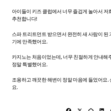
아이들이 키즈 클럽에서 너무 즐겁게 놀아서 저희
추천합니다!
스파 트리트먼트 받으면서 완전히 새 사람이 된
기에 만족했어요.
카지노는 처음이었는데, 너무 친절하게 안내해
정말 특별했어요.
조용하고 깨끗한 해변이 정말 마음에 들었어요.
요.