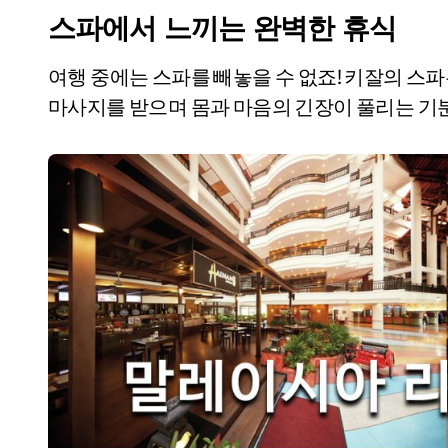
스파에서 느끼는 완벽한 휴식
여행 중에는 스파를 빼놓을 수 없죠! 키잘의 스
마사지를 받으며 몸과 마음의 긴장이 풀리는 기분