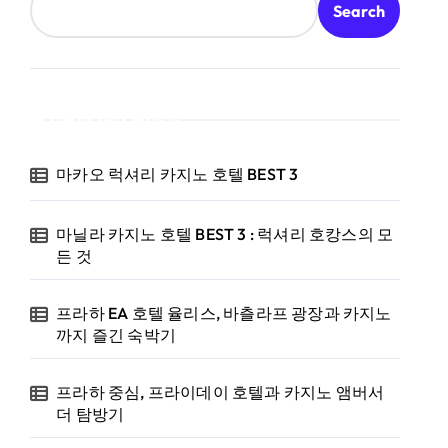
Search
Recent Posts
마카오 럭셔리 카지노 호텔 BEST 3
마닐라 카지노 호텔 BEST 3 : 럭셔리 호캉스의 모
든 것
프라하 EA 호텔 율리스, 바츨라프 광장과 카지노
까지 즐긴 숙박기
프라하 중심, 프라이데이 호텔과 카지노 앰버서
더 탐방기