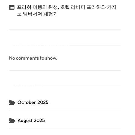
프라하 여행의 완성, 호텔 리버티 프라하와 카지
노 앰버서더 체험기
Recent Comments
No comments to show.
Archives
October 2025
August 2025