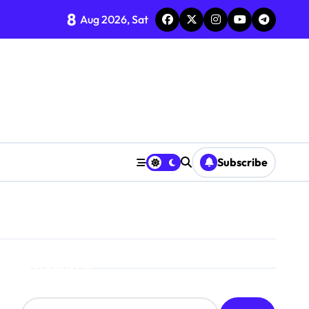
8
Aug 2026, Sat
Subscribe
Search