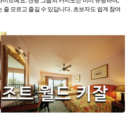
라이트예요. 겐팅 그룹의 카지노는 이미 유명하여,
 줄 모르고 즐길 수 있답니다. 초보자도 쉽게 참여