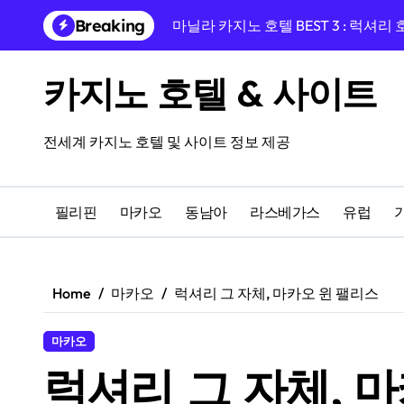
Skip
Breaking
마닐라 카지노 호텔 BEST 3 : 럭셔리
to
content
프라하 EA 호텔 율리스, 바츨라프 
카지노 호텔 & 사이트
프라하 중심, 프라이데이 호텔과 카
프라하 여행의 완성, 호텔 리버티 프
전세계 카지노 호텔 및 사이트 정보 제공
융만 호텔에서 시작하는 체코 프라하
프라하 인 호텔 숙박 후기, 카지노 앰
필리핀
마카오
동남아
라스베가스
유럽
프라하 여행 완성! 페를라 호텔과 도보
14세기 건물 속 하룻밤, 쥬얼 프라하
Home
마카오
럭셔리 그 자체, 마카오 윈 팰리스
카지노를 즐길 수 있는 올드한 매력의
마카오
마카오 럭셔리 카지노 호텔 BEST 3
럭셔리 그 자체, 