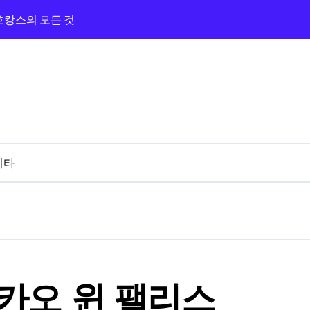
 호캉스의 모든 것
광장과 카지노까지 즐긴 숙박기
지노 앰버서더 탐방기
라하와 카지노 앰버서더 체험기
의 카지노 밤
버서더까지 완벽 루트!
기타
 3분 카지노 탐방기
와 근처 카지노 탐방기
 프라하 골든 에이지
마카오 윈 팰리스