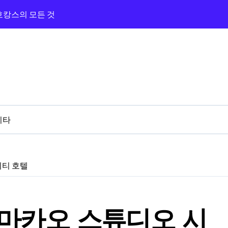
 호캉스의 모든 것
광장과 카지노까지 즐긴 숙박기
지노 앰버서더 탐방기
라하와 카지노 앰버서더 체험기
의 카지노 밤
버서더까지 완벽 루트!
기타
 3분 카지노 탐방기
와 근처 카지노 탐방기
시티 호텔
 프라하 골든 에이지
 마카오 스튜디오 시