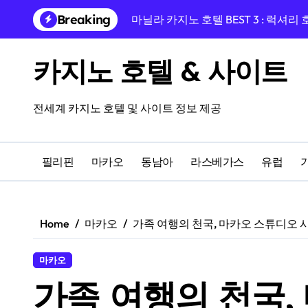
Skip
Breaking
마닐라 카지노 호텔 BEST 3 : 럭셔리
to
content
프라하 EA 호텔 율리스, 바츨라프 
카지노 호텔 & 사이트
프라하 중심, 프라이데이 호텔과 카
프라하 여행의 완성, 호텔 리버티 프
전세계 카지노 호텔 및 사이트 정보 제공
융만 호텔에서 시작하는 체코 프라하
프라하 인 호텔 숙박 후기, 카지노 앰
필리핀
마카오
동남아
라스베가스
유럽
프라하 여행 완성! 페를라 호텔과 도보
14세기 건물 속 하룻밤, 쥬얼 프라하
Home
마카오
가족 여행의 천국, 마카오 스튜디오 
카지노를 즐길 수 있는 올드한 매력의
마카오
마카오 럭셔리 카지노 호텔 BEST 3
가족 여행의 천국,