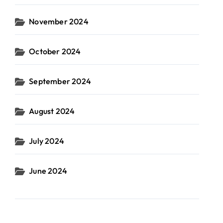
November 2024
October 2024
September 2024
August 2024
July 2024
June 2024