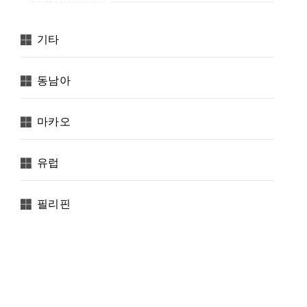
Categories
기타
동남아
마카오
유럽
필리핀