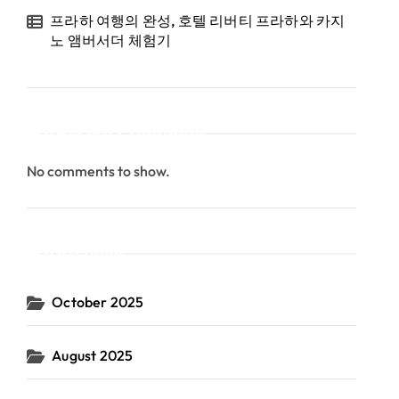
프라하 여행의 완성, 호텔 리버티 프라하와 카지
노 앰버서더 체험기
Recent Comments
No comments to show.
Archives
October 2025
August 2025