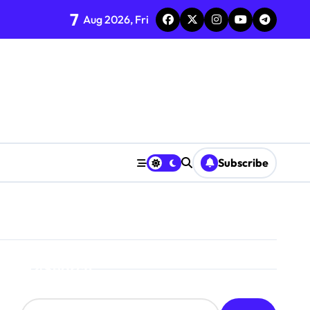
7
Aug 2026, Fri
Subscribe
Search