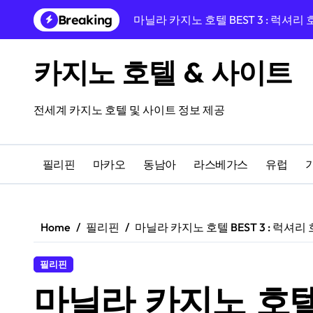
Skip
Breaking
프라하 EA 호텔 율리스, 바츨라프 
to
content
프라하 중심, 프라이데이 호텔과 카
카지노 호텔 & 사이트
프라하 여행의 완성, 호텔 리버티 프
융만 호텔에서 시작하는 체코 프라하
전세계 카지노 호텔 및 사이트 정보 제공
프라하 인 호텔 숙박 후기, 카지노 앰
프라하 여행 완성! 페를라 호텔과 도보
필리핀
마카오
동남아
라스베가스
유럽
14세기 건물 속 하룻밤, 쥬얼 프라하
카지노를 즐길 수 있는 올드한 매력의
Home
필리핀
마닐라 카지노 호텔 BEST 3 : 럭셔
마카오 럭셔리 카지노 호텔 BEST 3
필리핀
마닐라 카지노 호텔 