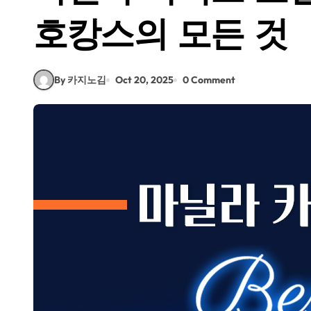
호캉스의 모든 것
By 카지노김
Oct 20, 2025
0 Comment