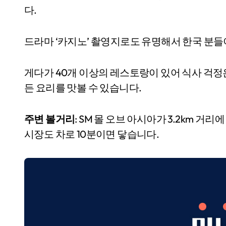
다.
드라마 ‘카지노’ 촬영지로도 유명해서 한국 분들
게다가 40개 이상의 레스토랑이 있어 식사 걱정은 
든 요리를 맛볼 수 있습니다.
주변 볼거리
: SM 몰 오브 아시아가 3.2km 
시장도 차로 10분이면 닿습니다.