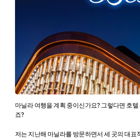
마닐라 여행을 계획 중이신가요? 그렇다면 호텔 선택이 여행의 성패를 좌우한다는 사실, 알고 계시
죠?
저는 지난해 마닐라를 방문하면서 세 곳의 대표