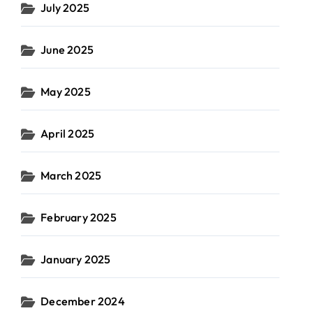
July 2025
June 2025
May 2025
April 2025
March 2025
February 2025
January 2025
December 2024