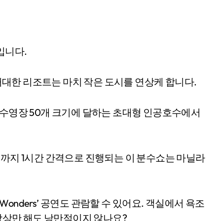
입니다.
 거대한 리조트는 마치 작은 도시를 연상케 합니다.
 수영장 50개 크기에 달하는 초대형 인공호수에서
정까지 1시간 간격으로 진행되는 이 분수쇼는 마닐라
 Wonders’ 공연도 관람할 수 있어요. 객실에서 욕조
 상상만 해도 낭만적이지 않나요?