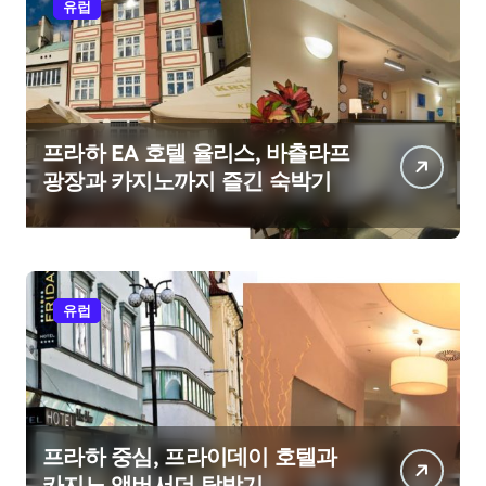
유럽
프라하 EA 호텔 율리스, 바츨라프
광장과 카지노까지 즐긴 숙박기
유럽
프라하 중심, 프라이데이 호텔과
카지노 앰버서더 탐방기