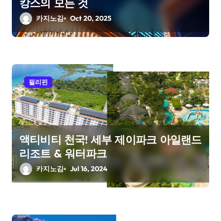
캉스의 모든 것
o
카지노김
Oct 20, 2025
n
필리핀
액티비티 천국! 세부 제이파크 아일랜드
리조트 & 워터파크
카지노김
Jul 16, 2024