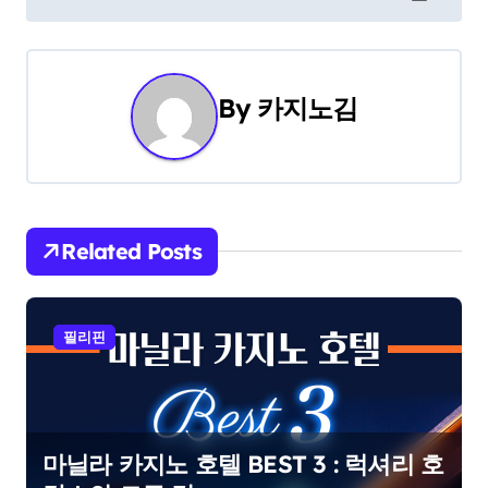
o
s
t
By
카지노김
n
a
v
Related Posts
i
g
필리핀
a
t
i
마닐라 카지노 호텔 BEST 3 : 럭셔리 호