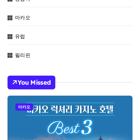
마카오
유럽
필리핀
You Missed
마카오