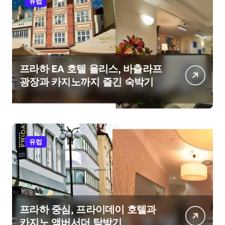
유럽
프라하 EA 호텔 율리스, 바츨라프
광장과 카지노까지 즐긴 숙박기
유럽
프라하 중심, 프라이데이 호텔과
카지노 앰버서더 탐방기