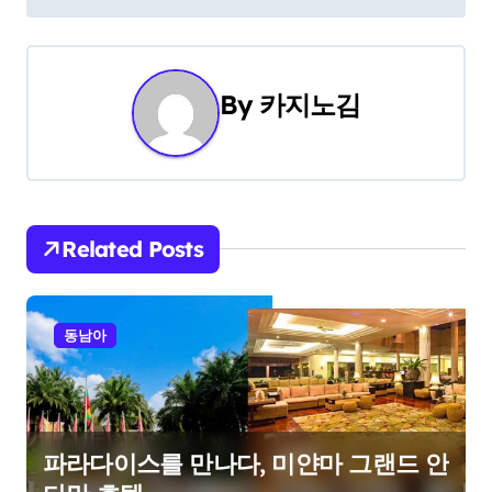
s
t
By
카지노김
n
a
v
i
Related Posts
g
a
동남아
t
i
파라다이스를 만나다, 미얀마 그랜드 안
o