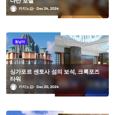
다만 호텔
n
카지노김
Dec 24, 2024
동남아
싱가포르 센토사 섬의 보석, 크록포즈
타워
카지노김
Dec 20, 2024