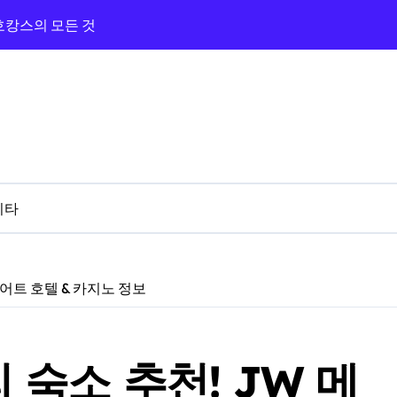
 호캉스의 모든 것
광장과 카지노까지 즐긴 숙박기
지노 앰버서더 탐방기
라하와 카지노 앰버서더 체험기
의 카지노 밤
버서더까지 완벽 루트!
기타
 3분 카지노 탐방기
와 근처 카지노 탐방기
리어트 호텔 & 카지노 정보
 프라하 골든 에이지
 숙소 추천! JW 메