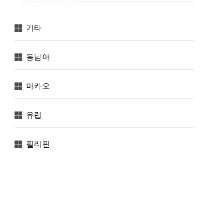
Categories
기타
동남아
마카오
유럽
필리핀