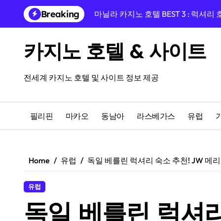
Skip
Breaking
마닐라 카지노 호텔 BEST 3 : 럭셔리
to
content
프라하 EA 호텔 율리스, 바츨라프 
카지노 호텔 & 사이트
프라하 중심, 프라이데이 호텔과 카
프라하 여행의 완성, 호텔 리버티 프
전세계 카지노 호텔 및 사이트 정보 제공
융만 호텔에서 시작하는 체코 프라하
프라하 인 호텔 숙박 후기, 카지노 앰
필리핀
마카오
동남아
라스베가스
유럽
프라하 여행 완성! 페를라 호텔과 도보
14세기 건물 속 하룻밤, 쥬얼 프라하
Home
유럽
독일 베를린 럭셔리 숙소 추천! JW 메
카지노를 즐길 수 있는 올드한 매력의
유럽
마카오 럭셔리 카지노 호텔 BEST 3
독일 베를린 럭셔리