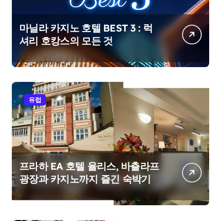
마닐라 카지노 호텔 BEST 3 : 럭
셔리 호캉스의 모든 것
유럽
프라하 EA 호텔 율리스, 바츨라프
광장과 카지노까지 즐긴 숙박기