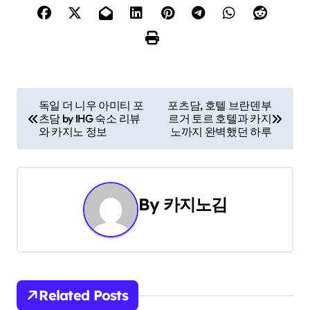
P
독일 더 니우 아미티 포
포츠담, 호텔 브란덴부
츠담 by IHG 숙소 리뷰
르거 토르 호텔과 카지
o
와 카지노 정보
노까지 완벽했던 하루
s
t
By
카지노김
n
a
v
i
Related Posts