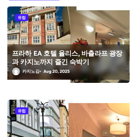
g
a
유럽
t
i
프라하 EA 호텔 율리스, 바츨라프 광장
o
과 카지노까지 즐긴 숙박기
n
카지노김
Aug 20, 2025
유럽