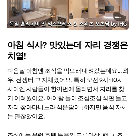
아침 식사? 맛있는데 자리 경쟁은
치열!
다음날 아침엔 조식을 먹으러 내려갔는데요… 와
우. 전쟁터 그 자체였어요. 특히 오전 9시~10시
사이엔 사람들이 한꺼번에 몰리면서 자리를 찾
기 어려웠어요. 아이랑 둘이 조심조심 식판 들고
자리 찾아다니느라 식은땀이;; 하지만 음식 자체
는 괜찮았어요.
조식에는 유럽 호텔 특유의 크루아상, 햄, 치즈,