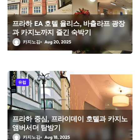
i
o
프라하 EA 호텔 율리스, 바츨라프 광장
과 카지노까지 즐긴 숙박기
n
카지노김
Aug 20, 2025
유럽
프라하 중심, 프라이데이 호텔과 카지노
앰버서더 탐방기
카지노김
Aug 18, 2025