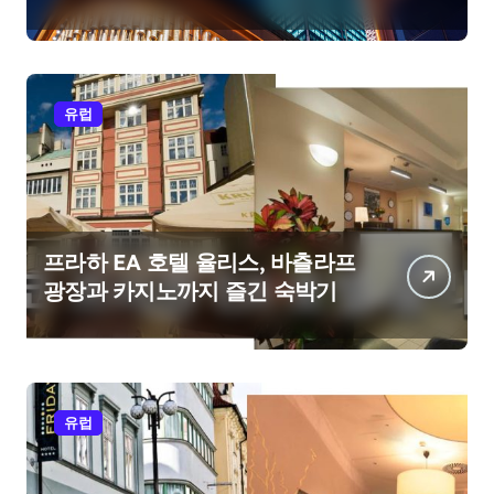
유럽
프라하 EA 호텔 율리스, 바츨라프
광장과 카지노까지 즐긴 숙박기
유럽