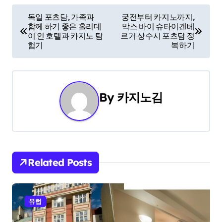
P
독일 포츠담, 가족과
궁전부터 카지노까지,
함께 하기 좋은 홀리데
막스 바이 슈타이겐베
o
이 인 호텔과 카지노 탐
르거 상수시 포츠담 정
험기
복하기
s
t
n
By
카지노김
a
v
i
Related Posts
g
a
유럽
t