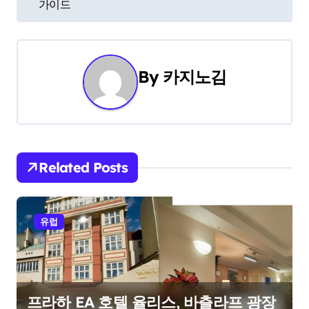
가이드
s
t
n
By
카지노김
a
v
i
Related Posts
g
a
유럽
t
i
o
프라하 EA 호텔 율리스, 바츨라프 광장