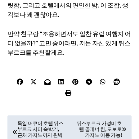
릿함, 그리고 호텔에서의 편안한 밤. 이 조합, 생
각보다 꽤 괜찮아요.
만약 친구랑 “조용하면서도 알찬 유럽 여행지 어
디 없을까?” 고민 중이라면, 저는 자신 있게 뒤스
부르크를 추천할게요.
P
독일 머큐어 호텔 뒤스
뒤스부르크 가성비 호
부르크 시티 숙박기,
텔 골데너 한, 도보로
o
근처 카지노까지 완벽
카지노 이동 가능!