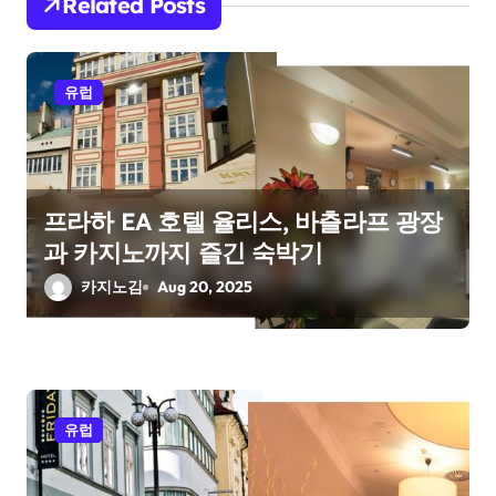
i
Related Posts
g
a
유럽
t
i
프라하 EA 호텔 율리스, 바츨라프 광장
o
과 카지노까지 즐긴 숙박기
n
카지노김
Aug 20, 2025
유럽