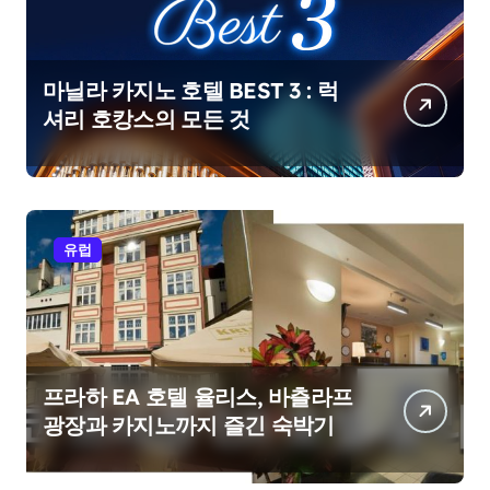
마닐라 카지노 호텔 BEST 3 : 럭
셔리 호캉스의 모든 것
유럽
프라하 EA 호텔 율리스, 바츨라프
광장과 카지노까지 즐긴 숙박기