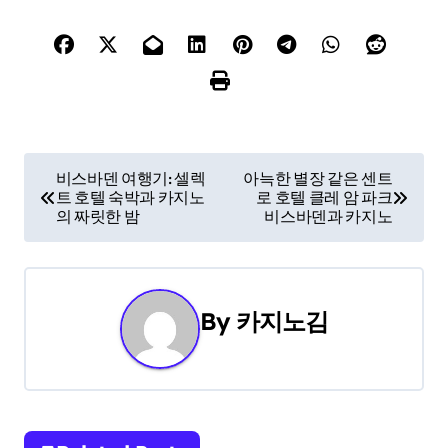
P
비스바덴 여행기: 셀렉
아늑한 별장 같은 센트
트 호텔 숙박과 카지노
로 호텔 클레 암 파크
o
의 짜릿한 밤
비스바덴과 카지노
s
t
By
카지노김
n
a
v