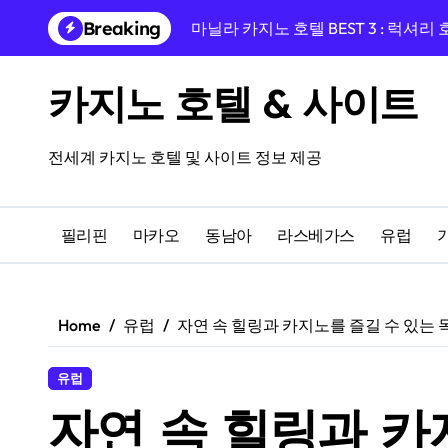
Skip
Breaking
마닐라 카지노 호텔 BEST 3 : 럭셔리
to
content
프라하 EA 호텔 율리스, 바츨라프 
카지노 호텔 & 사이트
프라하 중심, 프라이데이 호텔과 카
프라하 여행의 완성, 호텔 리버티 프
전세계 카지노 호텔 및 사이트 정보 제공
융만 호텔에서 시작하는 체코 프라하
프라하 인 호텔 숙박 후기, 카지노 앰
필리핀
마카오
동남아
라스베가스
유럽
프라하 여행 완성! 페를라 호텔과 도보
14세기 건물 속 하룻밤, 쥬얼 프라하
Home
유럽
자연 속 힐링과 카지노를 즐길 수 있는
카지노를 즐길 수 있는 올드한 매력의
유럽
마카오 럭셔리 카지노 호텔 BEST 3
자연 속 힐링과 카