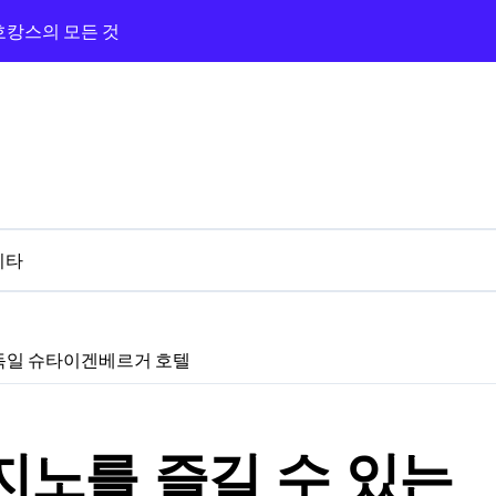
 호캉스의 모든 것
광장과 카지노까지 즐긴 숙박기
지노 앰버서더 탐방기
라하와 카지노 앰버서더 체험기
의 카지노 밤
버서더까지 완벽 루트!
기타
 3분 카지노 탐방기
와 근처 카지노 탐방기
 독일 슈타이겐베르거 호텔
 프라하 골든 에이지
지노를 즐길 수 있는