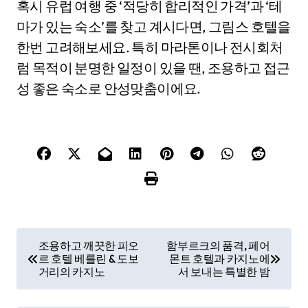
혹시 유럽 여행 중 ‘적당히 합리적인 가격’과 ‘테
마가 있는 숙소’를 찾고 계시다면, 그림스 호텔을
한번 고려해보세요. 특히 마라톤이나 전시회처
럼 목적이 분명한 일정이 있을 땐, 조용하고 접근
성 좋은 숙소로 안성맞춤이에요.
P
조용하고 깨끗한 피오
함부르크의 품격, 페어
르 호텔 베를린 & 도보
몬트 호텔과 카지노에
o
거리의 카지노
서 보내는 특별한 밤
s