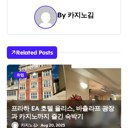
t
By
카지노김
n
a
v
i
Related Posts
g
a
유럽
t
i
프라하 EA 호텔 율리스, 바츨라프 광장
o
과 카지노까지 즐긴 숙박기
n
카지노김
Aug 20, 2025