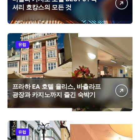
셔리 호캉스의 모든 것
유럽
프라하 EA 호텔 율리스, 바츨라프
광장과 카지노까지 즐긴 숙박기
유럽