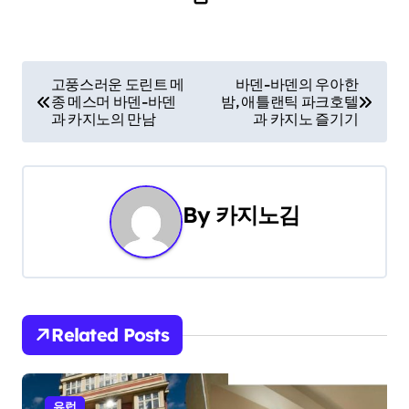
P
고풍스러운 도린트 메
바덴-바덴의 우아한
종 메스머 바덴-바덴
밤, 애틀랜틱 파크호텔
o
과 카지노의 만남
과 카지노 즐기기
s
t
By
카지노김
n
a
v
i
Related Posts
g
유럽