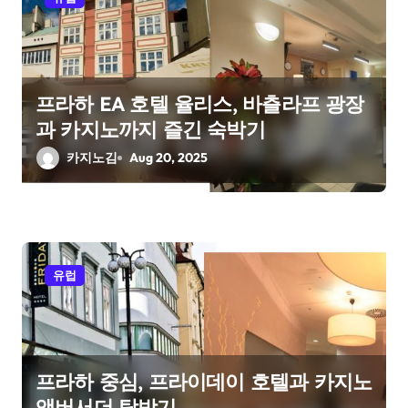
a
t
i
프라하 EA 호텔 율리스, 바츨라프 광장
o
과 카지노까지 즐긴 숙박기
n
카지노김
Aug 20, 2025
유럽
프라하 중심, 프라이데이 호텔과 카지노
앰버서더 탐방기