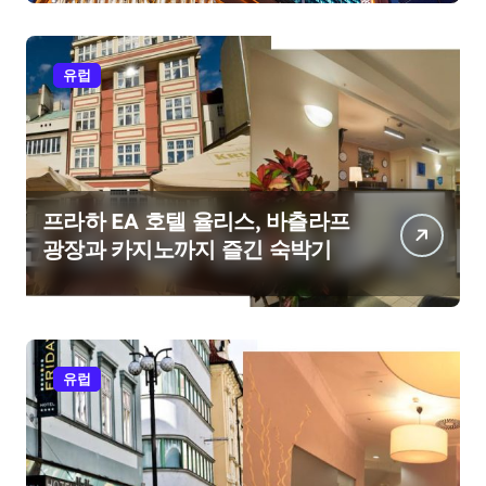
유럽
프라하 EA 호텔 율리스, 바츨라프
광장과 카지노까지 즐긴 숙박기
유럽