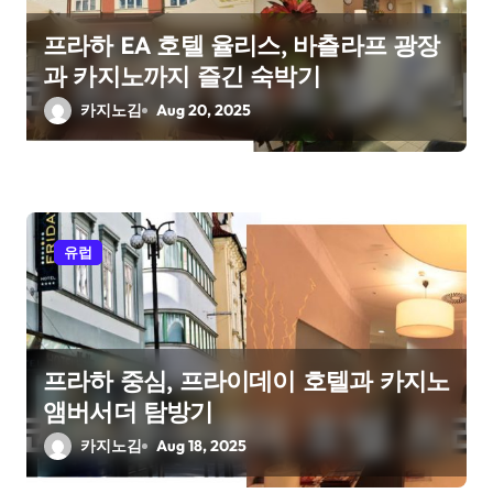
o
프라하 EA 호텔 율리스, 바츨라프 광장
과 카지노까지 즐긴 숙박기
n
카지노김
Aug 20, 2025
유럽
프라하 중심, 프라이데이 호텔과 카지노
앰버서더 탐방기
카지노김
Aug 18, 2025