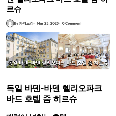
르슈
By 카지노김
Mar 25, 2025
0 Comment
독일 바덴-바덴 헬리오파크
바드 호텔 줌 히르슈