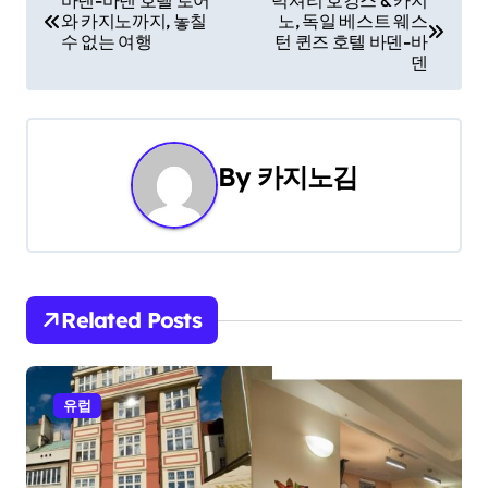
바덴-바덴 호텔 로어
럭셔리 호캉스 & 카지
와 카지노까지, 놓칠
노, 독일 베스트 웨스
o
수 없는 여행
턴 퀸즈 호텔 바덴-바
덴
s
t
n
By
카지노김
a
v
i
Related Posts
g
a
유럽
t
i