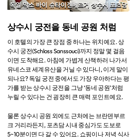
상수시 궁전을 동네 공원 처럼
이 호텔의 가장 큰 장점 중 하나는 위치예요. 상
수시 궁전(Schloss Sanssouci)까지 정말 몇 걸음
이면 도착해요. 아침에 가볍게 산책하러 나가서
유네스코 세계유산을 거닐 수 있다니, 이게 말이
되나요? 독일 궁전 중에서도 가장 우아하다는 평
가를 받는 상수시 궁전을 그냥 ‘동네 공원’처럼
누릴 수 있다는 건 굉장히 큰 매력 포인트예요.
물론 상수시 공원 외에도 근처에는 브란덴부르
크 거리라든지, 포츠담 시내 중심가도 도보로
5~10분이면 다 갈 수 있어요. 쇼핑이나 저녁 식사