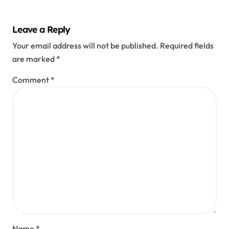
Leave a Reply
Your email address will not be published.
Required fields
are marked
*
Comment
*
Name
*