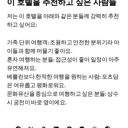
이 호텔을 추천하고 싶은 사람들
저는 이 호텔을 아래와 같은 분들께 강력히 추천
하고 싶어요:
가족 단위 여행객: 조용하고 안전한 분위기라 아
이들과 함께 머물기 좋아요.
혼자 여행하는 분들: 접근성이 좋아 일정이 아주
유연해져요.
베를린보다 한적한 여행을 원하는 사람: 포츠담
은 여유롭고 평화로워요.
문화유산을 중심으로 여행하고 싶은 분들: 상수
시 궁전이 바로 옆이에요.