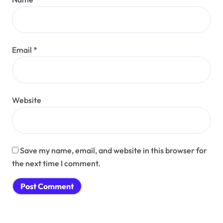
Email
*
Website
Save my name, email, and website in this browser for
the next time I comment.