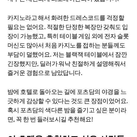
카지노라고 해서 화려한 드레스코드를 걱정할
필요는 없어요. 적절한 단정한 복장만 갖춰도 입
장이 가능했고, 특히 테이블 게임 외에 전자 슬롯
머신도 많아서 처음 카지노를 접하는 분들께도
부담이 덜했어요. 저는 블랙잭 테이블에서 잠깐
긴장했지만, 딜러가 워낙 친절하게 설명해줘서
즐거운 경험으로 남았답니다.
밤에 호텔로 돌아오는 길에 포츠담의 야경을 느
긋하게 감상할 수 있다는 것도 큰 장점이었어요.
혹시 포츠담의 색다른 밤을 즐기고 싶은 분이라
면, 꼭 한 번 들러보시길 추천해요!