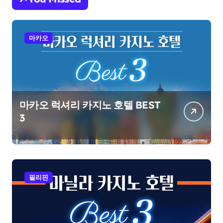
마카오
마카오 럭셔리 카지노 호텔 BEST
3
필리핀