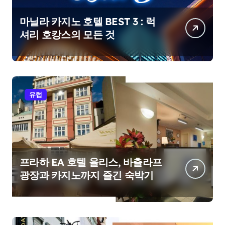
마닐라 카지노 호텔 BEST 3 : 럭
셔리 호캉스의 모든 것
유럽
프라하 EA 호텔 율리스, 바츨라프
광장과 카지노까지 즐긴 숙박기