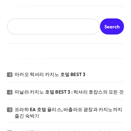
Search
Search
Recent Posts
마카오 럭셔리 카지노 호텔 BEST 3
마닐라 카지노 호텔 BEST 3 : 럭셔리 호캉스의 모든 것
프라하 EA 호텔 율리스, 바츨라프 광장과 카지노까지
즐긴 숙박기