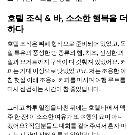
호텔 조식 & 바, 소소한 행복을 더
하다
호텔 조식은 뷔페 형식으로 준비되어 있었고, 독
일 특유의 풍성한 빵 종류와 햄, 치즈, 신선한 과
일과 요거트까지 구색이 다 갖춰져 있었어요. 커
피는 기대 이상으로 맛있었고요. 저는 조용한 아
침 햇살 아래 조용히 커피를 마시며 여행 루트를
다시 점검하는 시간이 참 좋았답니다.
그리고 하루 일정을 마친 뒤에는 호텔 바에서 맥
주 한 잔! 이 소소한 여유가 또 여행의 묘미 아니
겠어요? 직원분들도 대화를 걸어주셔서 혼자 마
시는 시간이 전혀 외롭지 않았답니다.