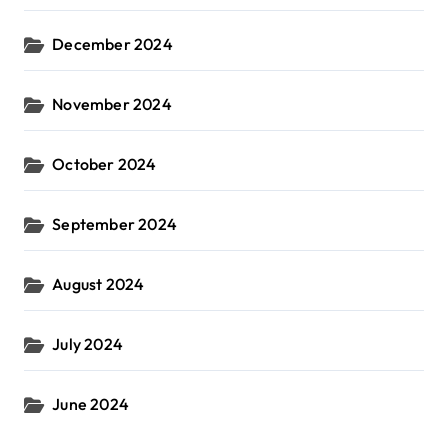
December 2024
November 2024
October 2024
September 2024
August 2024
July 2024
June 2024