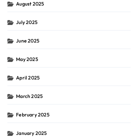
August 2025
July 2025
June 2025
May 2025
April 2025
March 2025
February 2025
January 2025