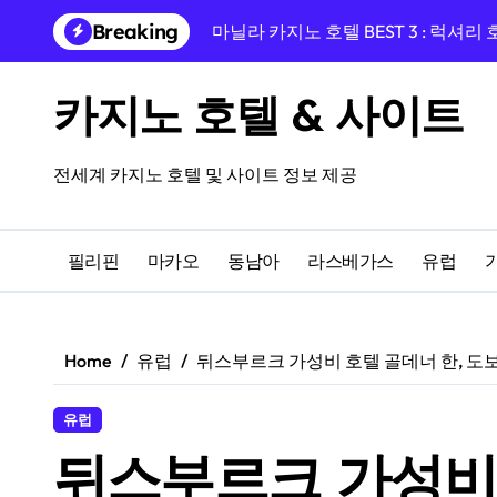
마닐라 카지노 호텔 BEST 3 : 럭셔리
Skip
Breaking
to
프라하 EA 호텔 율리스, 바츨라프 
content
프라하 중심, 프라이데이 호텔과 카
카지노 호텔 & 사이트
프라하 여행의 완성, 호텔 리버티 프
전세계 카지노 호텔 및 사이트 정보 제공
융만 호텔에서 시작하는 체코 프라하
프라하 인 호텔 숙박 후기, 카지노 앰
필리핀
마카오
동남아
라스베가스
유럽
프라하 여행 완성! 페를라 호텔과 도보
14세기 건물 속 하룻밤, 쥬얼 프라하
카지노를 즐길 수 있는 올드한 매력의
Home
유럽
뒤스부르크 가성비 호텔 골데너 한, 도보
마카오 럭셔리 카지노 호텔 BEST 3
유럽
뒤스부르크 가성비 