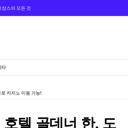
 호캉스의 모든 것
광장과 카지노까지 즐긴 숙박기
지노 앰버서더 탐방기
라하와 카지노 앰버서더 체험기
의 카지노 밤
버서더까지 완벽 루트!
기타
 3분 카지노 탐방기
와 근처 카지노 탐방기
 프라하 골든 에이지
로 카지노 이동 가능!
호텔 골데너 한, 도