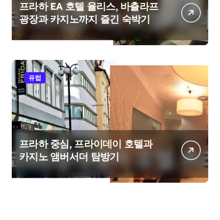
프라하 EA 호텔 율리스, 바츨라프
광장과 카지노까지 즐긴 숙박기
유럽
프라하 중심, 프라이데이 호텔과
카지노 앰버서더 탐방기