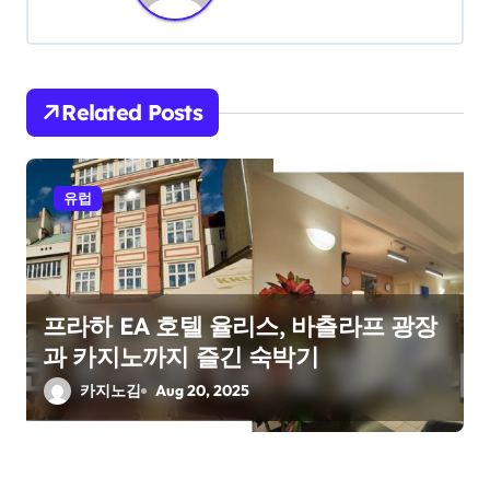
a
v
i
Related Posts
g
a
유럽
t
i
o
프라하 EA 호텔 율리스, 바츨라프 광장
과 카지노까지 즐긴 숙박기
n
카지노김
Aug 20, 2025