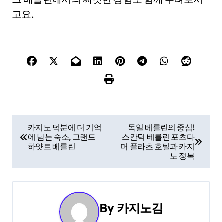
고요.
P
카지노 덕분에 더 기억
독일 베를린의 중심!
에 남는 숙소, 그랜드
스칸딕 베를린 포츠다
o
하얏트 베를린
머 플라츠 호텔과 카지
노 정복
s
t
n
By
카지노김