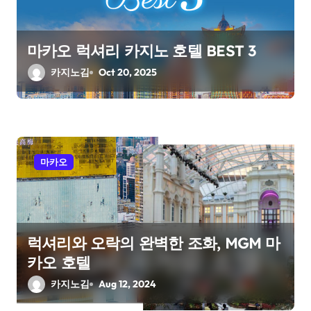
i
o
마카오 럭셔리 카지노 호텔 BEST 3
n
카지노김
Oct 20, 2025
마카오
럭셔리와 오락의 완벽한 조화, MGM 마
카오 호텔
카지노김
Aug 12, 2024