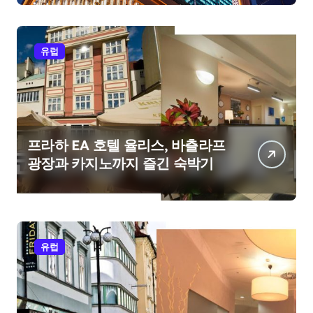
유럽
프라하 EA 호텔 율리스, 바츨라프
광장과 카지노까지 즐긴 숙박기
유럽