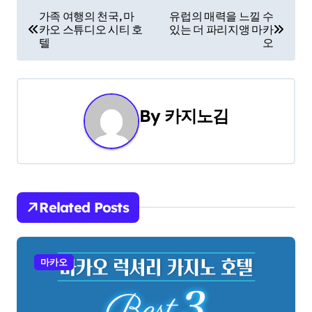
P
가족 여행의 천국, 마
유럽의 매력을 느낄 수
카오 스튜디오 시티 호
있는 더 파리지앵 마카
o
텔
오
s
t
By
카지노김
n
a
v
i
Related Posts
g
a
마카오
t