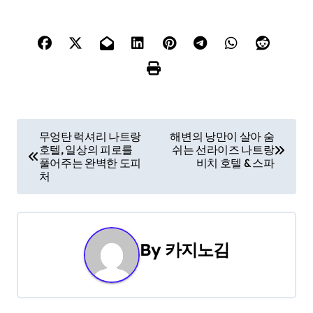
P
무엉탄 럭셔리 나트랑
해변의 낭만이 살아 숨
호텔, 일상의 피로를
쉬는 선라이즈 나트랑
o
풀어주는 완벽한 도피
비치 호텔 & 스파
처
s
t
n
By
카지노김
a
v