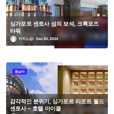
싱가포르 센토사 섬의 보석, 크록포즈
타워
카지노김
Dec 20, 2024
동남아
감각적인 분위기, 싱가포르 리조트 월드
센토사 – 호텔 마이클