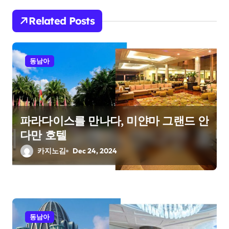
i
Related Posts
g
a
동남아
t
i
o
파라다이스를 만나다, 미얀마 그랜드 안
다만 호텔
n
카지노김
Dec 24, 2024
동남아