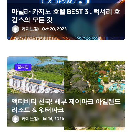
i
마닐라 카지노 호텔 BEST 3 : 럭셔리 호
o
캉스의 모든 것
n
카지노김
Oct 20, 2025
필리핀
액티비티 천국! 세부 제이파크 아일랜드
리조트 & 워터파크
카지노김
Jul 16, 2024