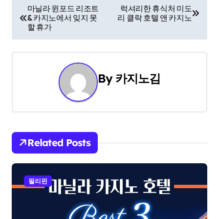
P
마닐라 윈포드 리조트
럭셔리한 휴식처 미도
& 카지노에서 잊지 못
리 클락 호텔 앤 카지노
o
할 휴가
s
t
By
카지노김
n
a
v
i
Related Posts
g
a
필리핀
t