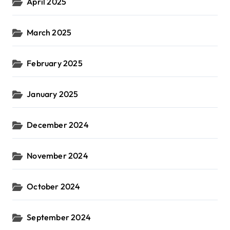
April 2025
March 2025
February 2025
January 2025
December 2024
November 2024
October 2024
September 2024