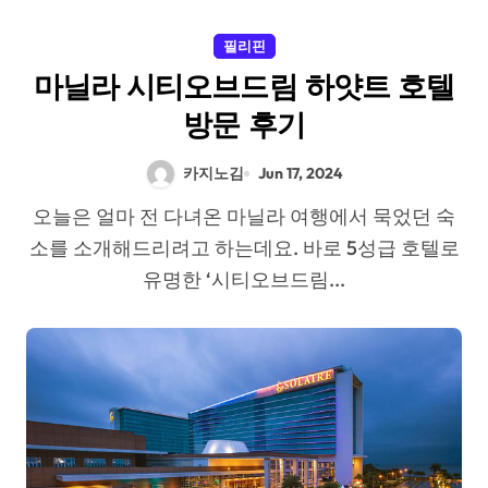
필리핀
마닐라 시티오브드림 하얏트 호텔
방문 후기
카지노김
Jun 17, 2024
오늘은 얼마 전 다녀온 마닐라 여행에서 묵었던 숙
소를 소개해드리려고 하는데요. 바로 5성급 호텔로
유명한 ‘시티오브드림...