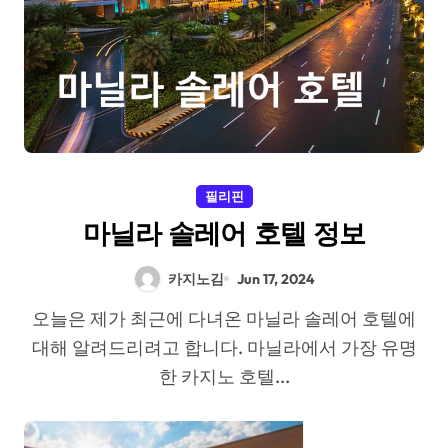
필리핀
마닐라 솔레어 호텔 정보
카지노김
Jun 17, 2024
오늘은 제가 최근에 다녀온 마닐라 솔레어 호텔에
대해 알려드리려고 합니다. 마닐라에서 가장 유명
한 카지노 호텔...