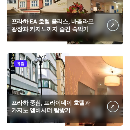
프라하 EA 호텔 율리스, 바츨라프
광장과 카지노까지 즐긴 숙박기
유럽
프라하 중심, 프라이데이 호텔과
카지노 앰버서더 탐방기