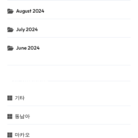
August 2024
July 2024
June 2024
Categories
기타
동남아
마카오