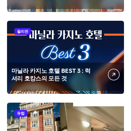
필리핀
마닐라 카지노 호텔 BEST 3 : 럭
셔리 호캉스의 모든 것
유럽