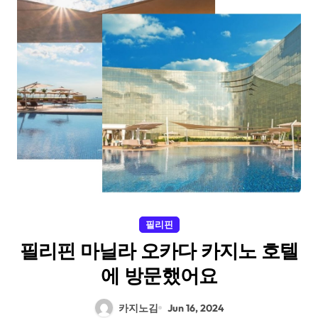
필리핀
필리핀 마닐라 오카다 카지노 호텔
에 방문했어요
카지노김
Jun 16, 2024