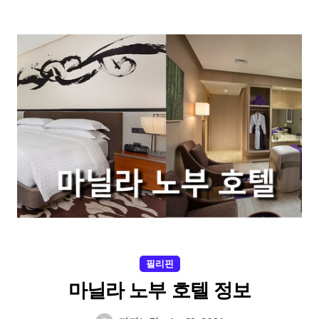
필리핀
마닐라 노부 호텔 정보