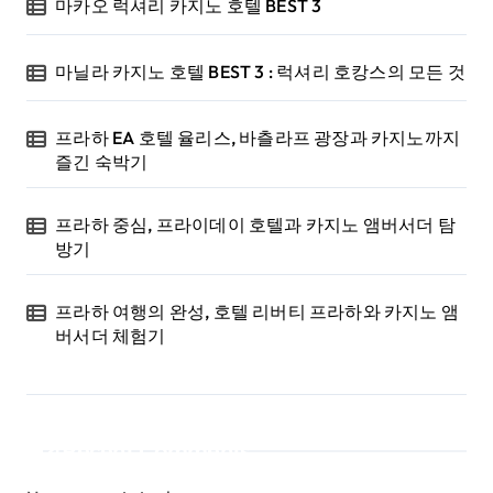
마카오 럭셔리 카지노 호텔 BEST 3
i
n
마닐라 카지노 호텔 BEST 3 : 럭셔리 호캉스의 모든 것
a
프라하 EA 호텔 율리스, 바츨라프 광장과 카지노까지
t
즐긴 숙박기
i
프라하 중심, 프라이데이 호텔과 카지노 앰버서더 탐
o
방기
n
프라하 여행의 완성, 호텔 리버티 프라하와 카지노 앰
버서더 체험기
Recent Comments