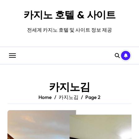
Skip
to
카지노 호텔 & 사이트
content
전세계 카지노 호텔 및 사이트 정보 제공
카지노김
Home
카지노김
Page 2