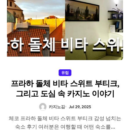
유럽
프라하 돌체 비타 스위트 부티크,
그리고 도심 속 카지노 이야기
카지노김
Jul 29, 2025
체코 프라하 돌체 비타 스위트 부티크 감성 넘치는
숙소 후기 여러분은 여행할 때 어떤 숙소를...