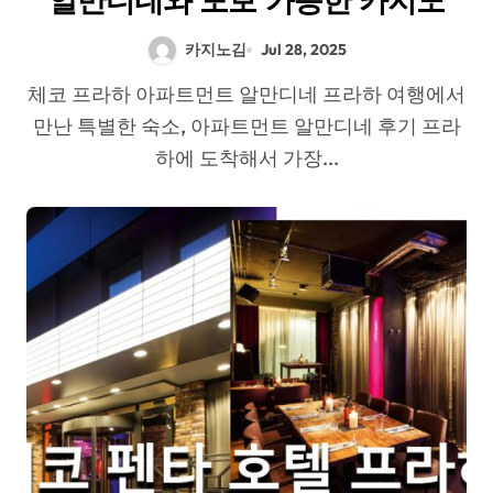
카지노김
Jul 28, 2025
체코 프라하 아파트먼트 알만디네 프라하 여행에서
만난 특별한 숙소, 아파트먼트 알만디네 후기 프라
하에 도착해서 가장...