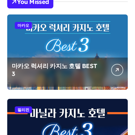
You Missed
마카오
마카오 럭셔리 카지노 호텔 BEST
3
필리핀