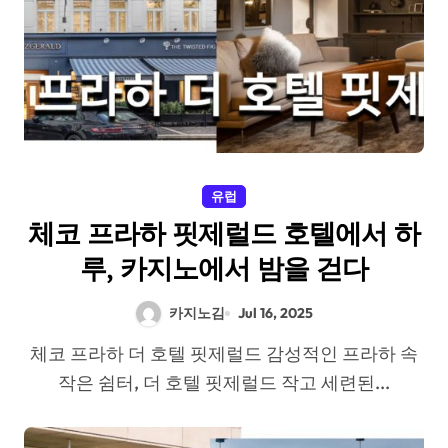
유럽
체코 프라하 핏제럴드 호텔에서 하
루, 카지노에서 밤을 걷다
카지노김
Jul 16, 2025
체코 프라하 더 호텔 핏제럴드 감성적인 프라하 속
작은 쉼터, 더 호텔 핏제럴드 작고 세련된...