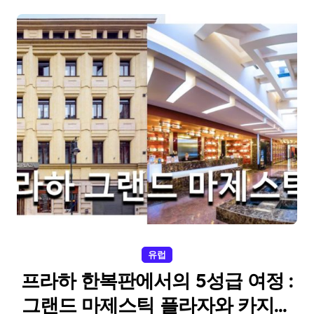
유럽
프라하 한복판에서의 5성급 여정 :
그랜드 마제스틱 플라자와 카지노