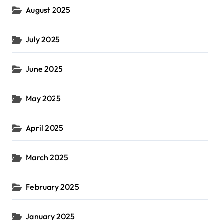
August 2025
July 2025
June 2025
May 2025
April 2025
March 2025
February 2025
January 2025