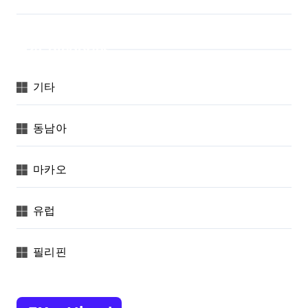
Categories
기타
동남아
마카오
유럽
필리핀