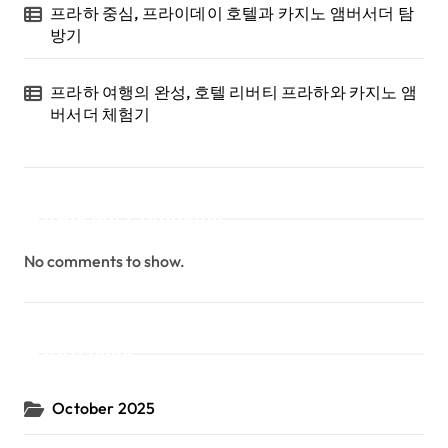
프라하 중심, 프라이데이 호텔과 카지노 앰버서더 탐
o
방기
n
프라하 여행의 완성, 호텔 리버티 프라하와 카지노 앰
버서더 체험기
Recent Comments
No comments to show.
Archives
October 2025