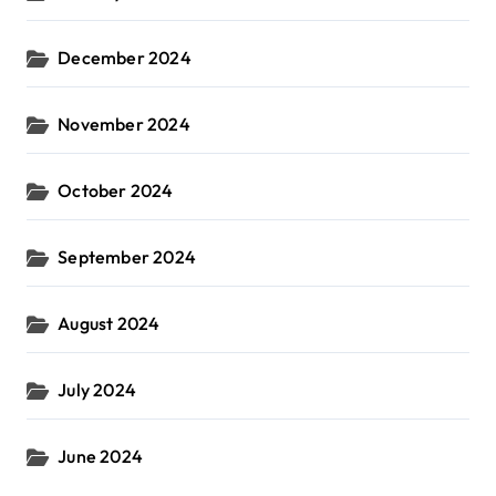
December 2024
November 2024
October 2024
September 2024
August 2024
July 2024
June 2024